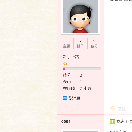
家
0
2
3
主題
帖子
積分
新手上路
積分
3
論
金币
1
在線時
7 小時
間
發消息
回複
0001
發表于 20