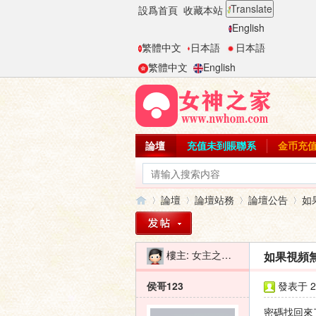
Translate
設爲首頁
收藏本站
English
繁體中文
日本語
日本語
繁體中文
English
論壇
充值未到賬聯系
金币充
論壇
論壇站務
論壇公告
如
樓主:
女主之家-二麻子
如果視頻無
女
»
›
›
›
侯哥123
發表于 20
密碼找回來