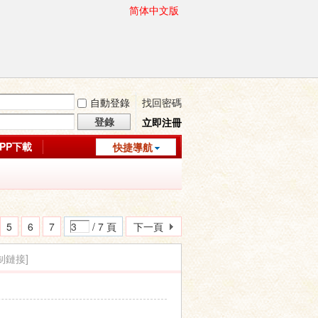
简体中文版
自動登錄
找回密碼
登錄
立即注冊
APP下載
快捷導航
5
6
7
/ 7 頁
下一頁
制鏈接]