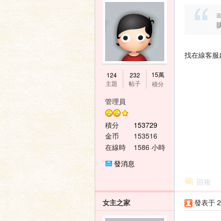
a
找在線客服
15萬
124
232
主題
帖子
積分
管理員
積分
153729
金币
153516
在線時
1586 小時
間
發消息
回複
女主之家
發表于 20