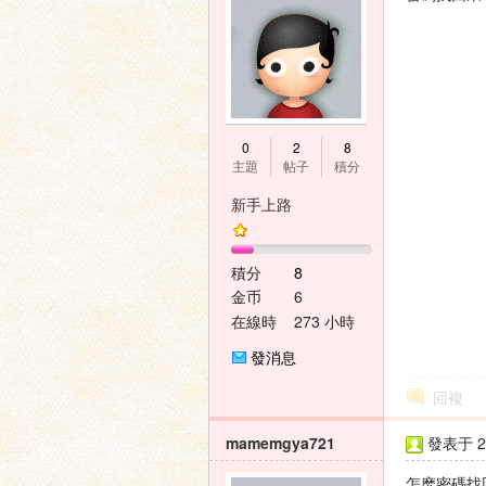
神
0
2
8
主題
帖子
積分
新手上路
積分
8
金币
6
在線時
273 小時
間
之
發消息
回複
mamemgya721
發表于 20
怎麽密碼找