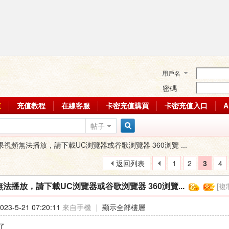
用戶名
密碼
值
充值教程
在線客服
卡密充值購買
卡密充值入口
帖子
搜
果視頻無法播放，請下載UC浏覽器或谷歌浏覽器 360浏覽 ...
返回列表
1
2
3
4
索
[複
法播放，請下載UC浏覽器或谷歌浏覽器 360浏覽...
23-5-21 07:20:11
來自手機
|
顯示全部樓層
了