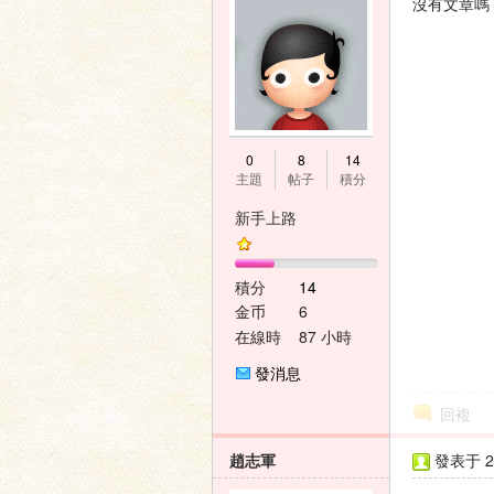
沒有文章嗎
0
8
14
主題
帖子
積分
新手上路
積分
14
金币
6
在線時
87 小時
間
發消息
回複
趙志軍
發表于 20