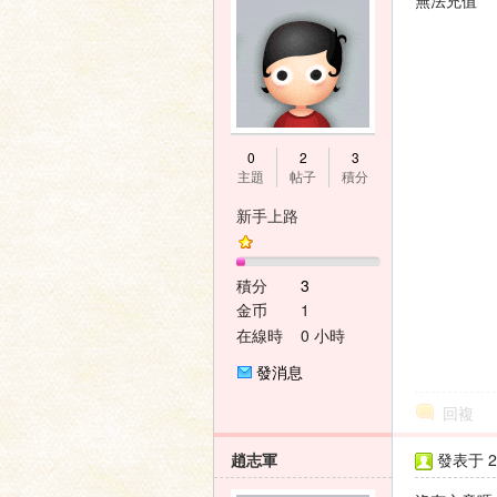
無法充值
壇
0
2
3
主題
帖子
積分
新手上路
積分
3
金币
1
在線時
0 小時
間
發消息
回複
趙志軍
發表于 20