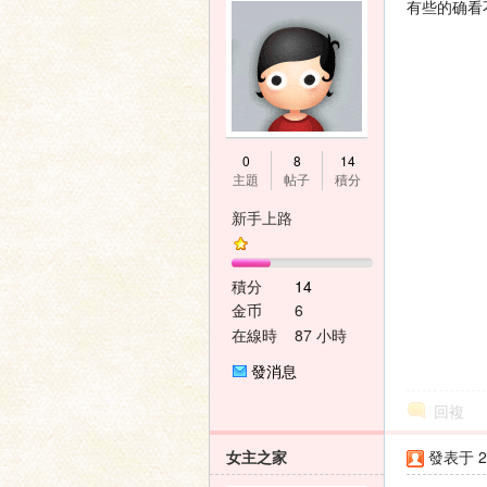
有些的确看
0
8
14
主題
帖子
積分
新手上路
積分
14
金币
6
在線時
87 小時
間
發消息
回複
女主之家
發表于 20