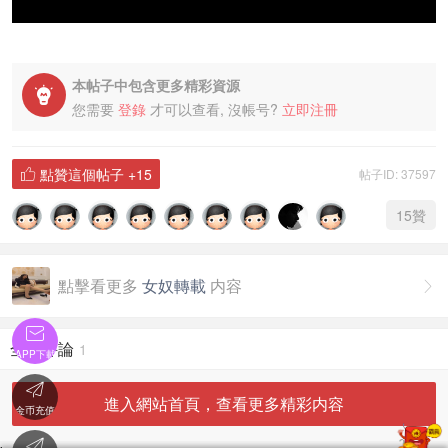
本帖子中包含更多精彩資源

您需要
登錄
才可以查看, 沒帳号?
立即注冊
點贊這個帖子
+15
帖子ID: 37597

15
贊
點擊看更多
女奴轉載
内容


全部評論
1
APP下載

進入網站首頁，查看更多精彩内容
金币充值
