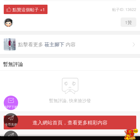
點贊這個帖子
+1
帖子ID: 13622

1
贊
點擊看更多
莜主腳下
内容

暫無評論

暫無評論, 快來搶沙發

APP下載

進入網站首頁，查看更多精彩内容
金币充值

'