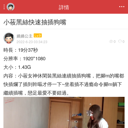
詳情


小莜黑絲快速抽插狗嘴
嬌嬌公主
Lv.9
0
0
2022-6-23 03:34:23


時長：19分37秒
分辨率：1920*1080
大小：1.43G
内容：小莜女神休閑裝黑絲連續抽插狗嘴，把腳m的嘴都
快插爛了插到幹嘔才停一下~坐着插不過瘾命令腳m躺下
繼續插嘴，戀足最愛不要錯過。